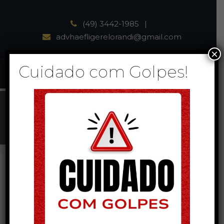
(49) 3442-1985
advhaefligerelorandi@gmail.com
×
Cuidado com Golpes!
All posts by
tingoto
Nothing Found